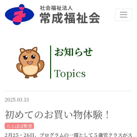
お知らせ
Topics
2025.03.13
初めてのお買い物体験！
たんぽぽ教室
2
月
25
・
26
日、プログラムの一環として５歳児クラスがス