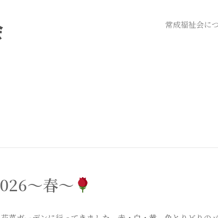
常成福祉会に
026～春～
る花菜ガーデンに行ってきました。赤・白・黄、色とりどりの