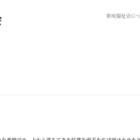
常成福祉会に
いな季節です。上から落ちてきた紅葉を両手を広げ受け止めた