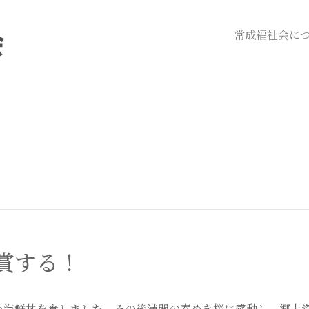
常成福祉会に
賞する！
い海鮮丼を食しました。その後満開の春めき桜に感動し、郷土