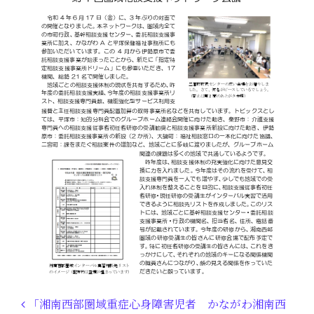
投稿ナビゲーション
「湘南西部圏域重症心身障害児者
かながわ湘南西