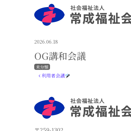
2026.06.18
OG講和会議
未分類
投稿ナビゲーション
利用者会議
〒259-1302