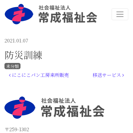
2021.01.07
防災訓練
未分類
投稿ナビゲーション
にこにこパン工房来所販売
移送サービス
〒259-1302