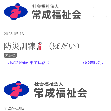
2026.05.18
防災訓練
（ぼだい）
未分類
投稿ナビゲーション
障害児通所事業連絡会
OG懇話会
〒259-1302