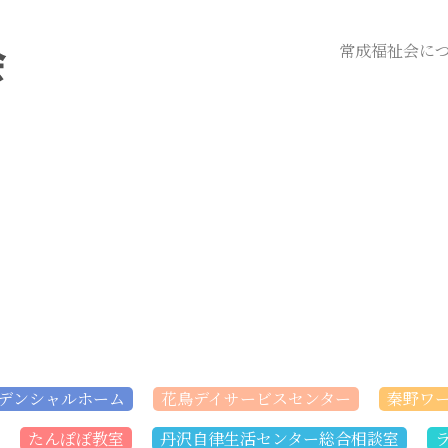
常成福祉会に
デンシャルホーム
花鳥デイサービスセンター
秦野ワ
たんぽぽ教室
丹沢自律生活センター総合相談室